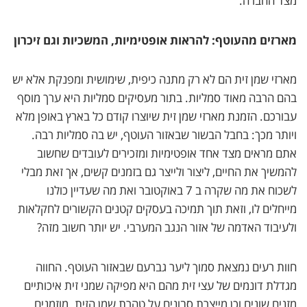
מצד החברה.
מארזים מהעוטף: להראות אופטימיות, המשכיות וגם זיכרון
מארזי שמן זית הם לא רק מתנה כיפית, שימושית ומפנקת אלא יש
בהם הרבה מאוד סמליות. בתור מעסיקים סמליות היא ערך מוסף
עבורכם. הזמנת מארזי שמן זית שיוצרו קודם כל בארץ באופן מלא
ויותר מכך: בחבל הבשור שבאזור העוטף, יש בה סמליות רבה.
אתם מראים מצד אחד אופטימיות ומזכירים לעובדים שחשוב
להמשיך את החיים, ליצור ולייצר גם בזמנים קשים, אך זאת מבלי
לשכוח את מה שקרה ב 7 באוקטובר ואת מה שעדיין כולנו
מייחלים לו, וזאת תוך תמיכה בעסקים קטנים הקשורים לחקלאות
ולעיבוד האדמה של אזור הנגב המערבי. יש יותר חשוב מזה?
חוות רעים נמצאת סמוך ליער גברעם שבאזור העוטף. החווה
מגדלת דונמים של עצי זית מהם היא מפיקה שמני זית איכותיים
מזנים שונים וכן מייצרת סבונים על טהרת שמן הזית. מוזמנים