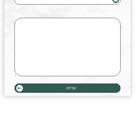
הודעה (אופציונלי)