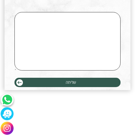
הודעה (אופציונלי)