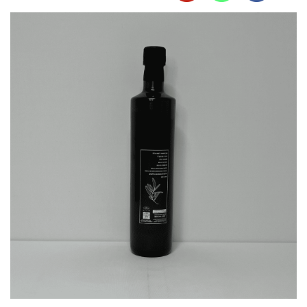
נושא
הודעה (אופציונלי)